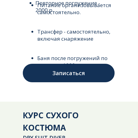
Повторное погружение -
Питание организовывается
2000 р.
самостоятельно.
Трансфер - самостоятельно,
включая снаряжение
Баня после погружений по
желанию 1000р
Записаться
КУРС СУХОГО
КОСТЮМА
DRY SUIT DIVER