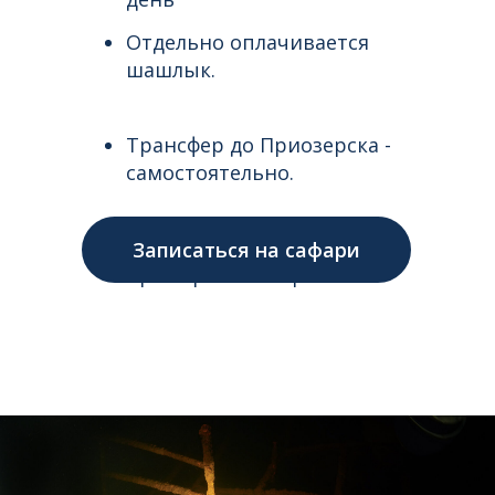
Отдельно оплачивается
шашлык.
Трансфер до Приозерска -
самостоятельно.
Парковка машины на 3 дня:
Записаться на сафари
примерно 1 200 р.