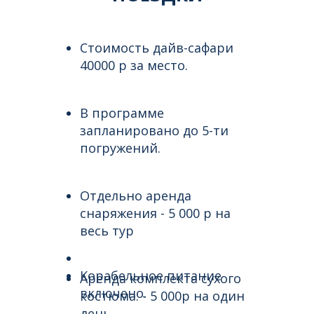
Стоимость дайв-сафари
40000 р за место.
В программе
запланировано до 5-ти
погружений.
Отдельно аренда
снаряжения - 5 000 р на
весь тур
Корабельное питание
Аренда комплекта сухого
включено.
костюма: - 5 000р на один
день