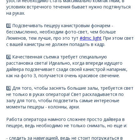
узости необходимо стать максимально компактным, в
условиях встречного течения бывает нужно подтянуться
на руках.
3️⃣ Подсвечивать пещеру канистровым фонарем -
бессмысленно, необходим фото-свет, чем больше
Люменов, тем лучше, про это тут
#dmc_light
При этом свет
с вашей канистры не должен попадать в кадр.
4️⃣ Качественная съемка требует специальную
расстановка света! Идеально, когда впереди идущего
дайвера подсвечивает сзади своей канистрой напарник,
как на фото 3, получается очень красивое свечение.
5️⃣ Для того, чтобы заснять большие залы, требуется свет
не только в руках оператора! Свет раскладывается по
залу для того, чтобы подсветить самые интересные
моменты пещеры - колонны, арки.
Работа оператора намного сложнее просто дайвера в
пещере, ведь необходимо не только снимать, но еще и:
- следить за навигацией, ведь не стоит погружаться в