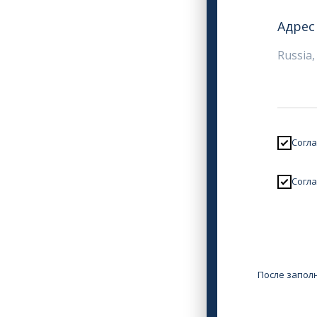
Адрес
Согла
Согла
После запол